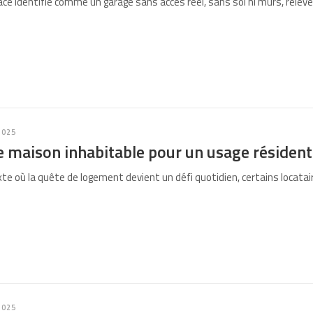
e identifié comme un garage sans accès réel, sans sol ni murs, relève 
2025
 maison inhabitable pour un usage résidenti
te où la quête de logement devient un défi quotidien, certains locatai
2025