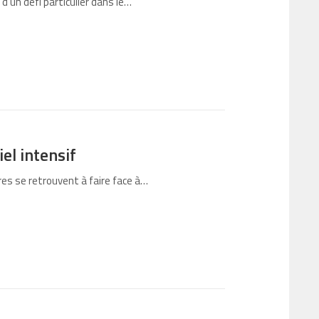
d’un défi particulier dans le…
el intensif
res se retrouvent à faire face à…