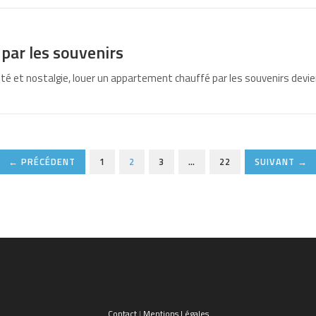
par les souvenirs
é et nostalgie, louer un appartement chauffé par les souvenirs devi
← PRÉCÉDENT
1
2
3
…
22
SUIVANT →
Contact
|
Mentions Légales