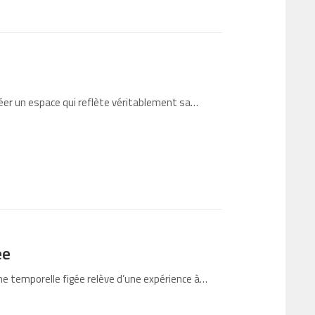
réer un espace qui reflète véritablement sa…
ée
one temporelle figée relève d’une expérience à…