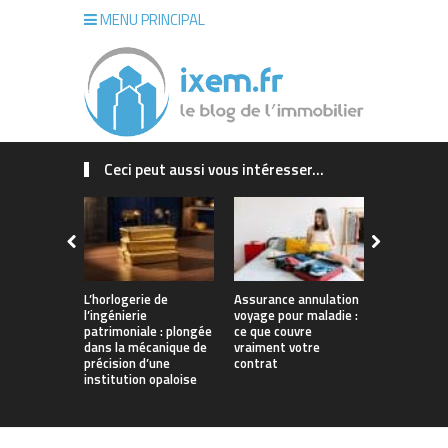
MENU PRINCIPAL
Ceci peut aussi vous intéresser...
L’horlogerie de
Assurance annulation
Maison sur
l’ingénierie
voyage pour maladie :
La Rochelle
patrimoniale : plongée
ce que couvre
concrétiser
dans la mécanique de
vraiment votre
qui vous r
précision d’une
contrat
institution opaloise