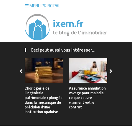
MENU PRINCIPAL
Ceci peut aussi vous intéresser...
L’horlogerie de
Assurance annulation
Maison sur
l’ingénierie
voyage pour maladie :
La Rochelle
patrimoniale : plongée
ce que couvre
concrétiser
dans la mécanique de
vraiment votre
qui vous r
précision d’une
contrat
institution opaloise