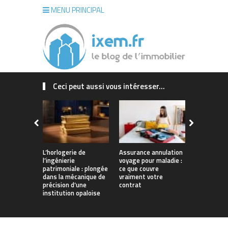
MENU PRINCIPAL
Ceci peut aussi vous intéresser...
L’horlogerie de
Assurance annulation
Maison sur
l’ingénierie
voyage pour maladie :
La Rochelle
patrimoniale : plongée
ce que couvre
concrétiser
dans la mécanique de
vraiment votre
qui vous r
précision d’une
contrat
institution opaloise