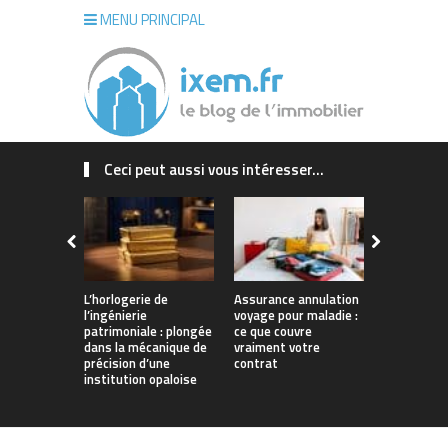
MENU PRINCIPAL
Ceci peut aussi vous intéresser...
L’horlogerie de
Assurance annulation
Maison sur
l’ingénierie
voyage pour maladie :
La Rochelle
patrimoniale : plongée
ce que couvre
concrétiser
dans la mécanique de
vraiment votre
qui vous r
précision d’une
contrat
institution opaloise