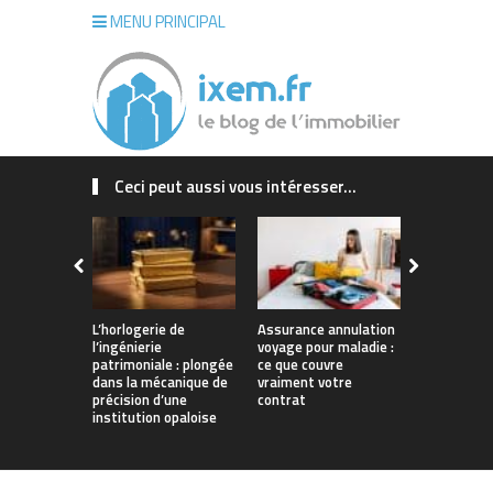
MENU PRINCIPAL
Ceci peut aussi vous intéresser...
L’horlogerie de
Assurance annulation
Maison sur
l’ingénierie
voyage pour maladie :
La Rochelle
patrimoniale : plongée
ce que couvre
concrétiser
dans la mécanique de
vraiment votre
qui vous r
précision d’une
contrat
institution opaloise