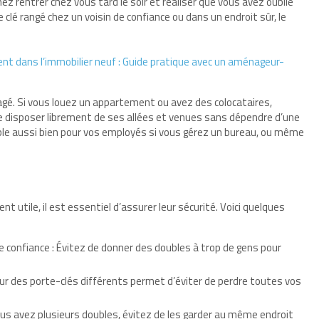
inez rentrer chez vous tard le soir et réaliser que vous avez oublié
clé rangé chez un voisin de confiance ou dans un endroit sûr, le
nt dans l’immobilier neuf : Guide pratique avec un aménageur-
rtagé. Si vous louez un appartement ou avez des colocataires,
e disposer librement de ses allées et venues sans dépendre d’une
lable aussi bien pour vos employés si vous gérez un bureau, ou même
 utile, il est essentiel d’assurer leur sécurité. Voici quelques
 confiance : Évitez de donner des doubles à trop de gens pour
 sur des porte-clés différents permet d’éviter de perdre toutes vos
ous avez plusieurs doubles, évitez de les garder au même endroit