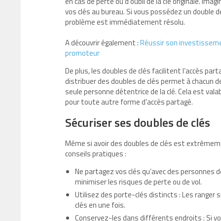
en cas de perte ou d’oubli de la clé originale. Imag
vos clés au bureau. Si vous possédez un double de 
problème est immédiatement résolu.
A découvrir également :
Réussir son investisseme
promoteur
De plus, les doubles de clés facilitent l’accès pa
distribuer des doubles de clés permet à chacun d
seule personne détentrice de la clé. Cela est va
pour toute autre forme d’accès partagé.
Sécuriser ses doubles de clés
Même si avoir des doubles de clés est extrêmement
conseils pratiques :
Ne partagez vos clés qu’avec des personnes de
minimiser les risques de perte ou de vol.
Utilisez des porte-clés distincts : Les ranger
clés en une fois.
Conservez-les dans différents endroits : Si v