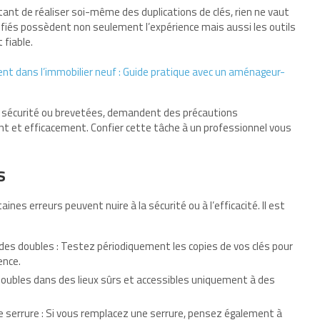
ant de réaliser soi-même des duplications de clés, rien ne vaut
rtifiés possèdent non seulement l’expérience mais aussi les outils
 fiable.
nt dans l’immobilier neuf : Guide pratique avec un aménageur-
te sécurité ou brevetées, demandent des précautions
t et efficacement. Confier cette tâche à un professionnel vous
s
ines erreurs peuvent nuire à la sécurité ou à l’efficacité. Il est
des doubles : Testez périodiquement les copies de vos clés pour
ence.
 doubles dans des lieux sûrs et accessibles uniquement à des
e serrure : Si vous remplacez une serrure, pensez également à