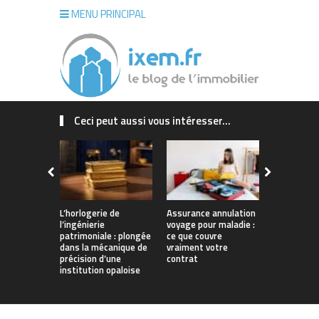
MENU PRINCIPAL
Ceci peut aussi vous intéresser...
L’horlogerie de
Assurance annulation
Maison sur
l’ingénierie
voyage pour maladie :
La Rochelle
patrimoniale : plongée
ce que couvre
concrétiser
dans la mécanique de
vraiment votre
qui vous r
précision d’une
contrat
institution opaloise