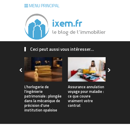
MENU PRINCIPAL
Ceci peut aussi vous intéresser...
L’horlogerie de
Assurance annulation
Maison sur
l’ingénierie
voyage pour maladie :
La Rochelle
patrimoniale : plongée
ce que couvre
concrétiser
dans la mécanique de
vraiment votre
qui vous r
précision d’une
contrat
institution opaloise