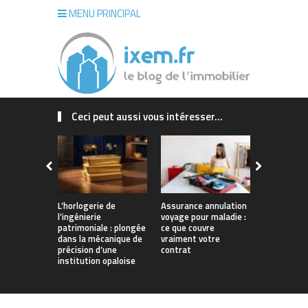
MENU PRINCIPAL
Ceci peut aussi vous intéresser...
L’horlogerie de
Assurance annulation
Maison sur
l’ingénierie
voyage pour maladie :
La Rochelle
patrimoniale : plongée
ce que couvre
concrétiser
dans la mécanique de
vraiment votre
qui vous r
précision d’une
contrat
institution opaloise